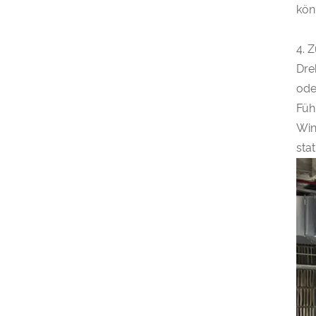
kön
4. 
Dre
ode
Füh
Win
sta