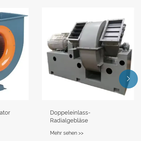

Hochdruck-Radialventilator
vom Typ A
Mehr sehen >>