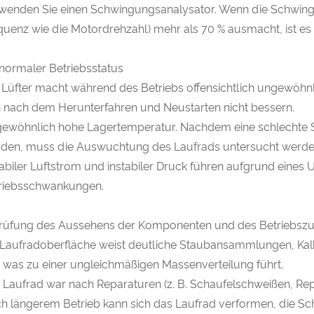
wenden Sie einen Schwingungsanalysator. Wenn die Schwin
quenz wie die Motordrehzahl) mehr als 70 % ausmacht, ist es 
Anormaler Betriebsstatus
 Lüfter macht während des Betriebs offensichtlich ungewöhnl
h nach dem Herunterfahren und Neustarten nicht bessern.
ewöhnlich hohe Lagertemperatur. Nachdem eine schlechte 
den, muss die Auswuchtung des Laufrads untersucht werde
tabiler Luftstrom und instabiler Druck führen aufgrund eines 
riebsschwankungen.
Prüfung des Aussehens der Komponenten und des Betriebsz
 Laufradoberfläche weist deutliche Staubansammlungen, Kal
, was zu einer ungleichmäßigen Massenverteilung führt.
 Laufrad war nach Reparaturen (z. B. Schaufelschweißen, Re
h längerem Betrieb kann sich das Laufrad verformen, die Sch