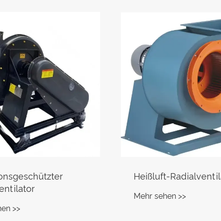
t-Radialventilator
Doppeleinlass-
Radialgebläse
hen >>
Mehr sehen >>