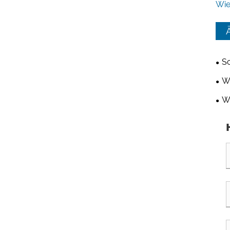
Wie
So
ind
Wi
Bel
Wa
Rad