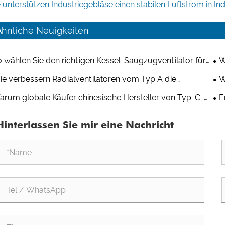
 unterstützen Industriegebläse einen stabilen Luftstrom in I
Ähnliche Neuigkeiten
 wählen Sie den richtigen Kessel-Saugzugventilator für
W
ustrielle Anwendungen aus
für
e verbessern Radialventilatoren vom Typ A die
W
üftung in Lagern und Logistikzentren?
Rad
rum globale Käufer chinesische Hersteller von Typ-C-
E
ialventilatoren für kundenspezifische Projekte wählen
Kun
Hinterlassen Sie mir eine Nachricht