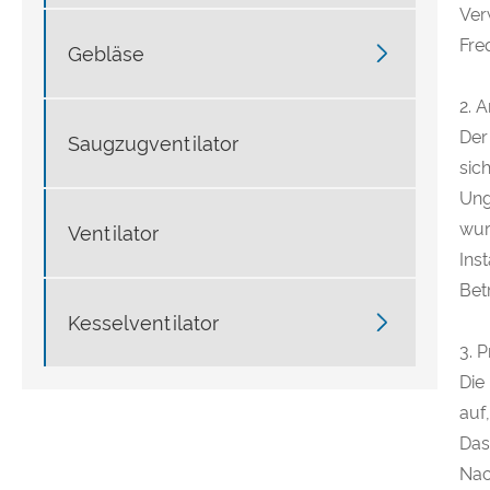
Ver
Fre

Gebläse
2. 
Der
Saugzugventilator
sic
Ung
wur
Ventilator
Ins
Bet

Kesselventilator
3. 
Die
auf
Das
Nac