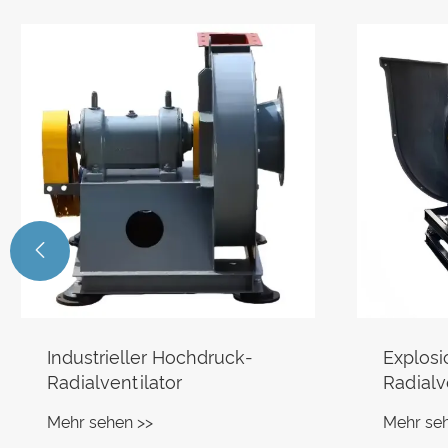

Explosionsgeschützter
Heißluf
Radialventilator
Mehr se
Mehr sehen >>