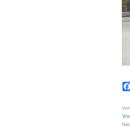
Vor
Was
Näc