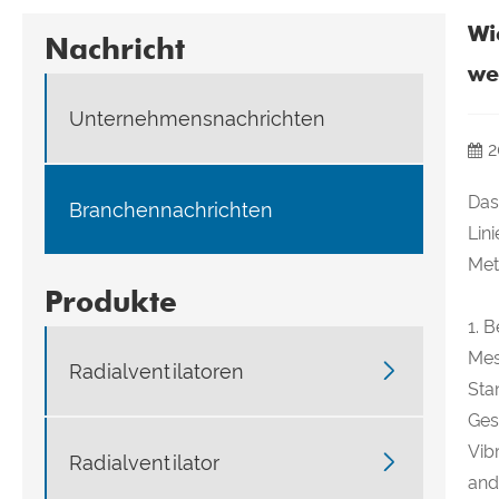
Wi
Nachricht
we
Unternehmensnachrichten
2
Das
Branchennachrichten
Lin
Met
Produkte
1. 
Mes

Radialventilatoren
Sta
Ges
Vib

Radialventilator
and