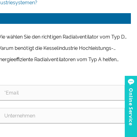
ndustriesystemen?
ie wählen Sie den richtigen Radialventilator vom Typ D
 Ihr industrielles Lüftungssystem aus?
arum benötigt die Kesselindustrie Hochleistungs-
ialventilatoren?
nergieeffiziente Radialventilatoren vom Typ A helfen
den, die Betriebskosten langfristig zu senken
Online Service