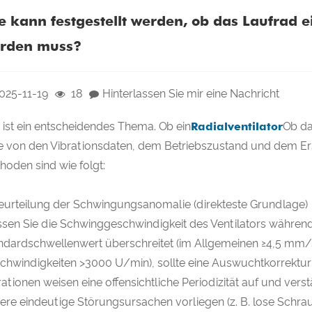
e kann festgestellt werden, ob das Laufrad e
rden muss?
025-11-19
18
Hinterlassen Sie mir eine Nachricht
 ist ein entscheidendes Thema. Ob ein
Radialventilator
Ob da
ie von den Vibrationsdaten, dem Betriebszustand und dem Er
hoden sind wie folgt:
Beurteilung der Schwingungsanomalie (direkteste Grundlage)
sen Sie die Schwinggeschwindigkeit des Ventilators während
ndardschwellenwert überschreitet (im Allgemeinen ≥4,5 mm/
chwindigkeiten >3000 U/min), sollte eine Auswuchtkorrektur
rationen weisen eine offensichtliche Periodizität auf und ve
ere eindeutige Störungsursachen vorliegen (z. B. lose Schra