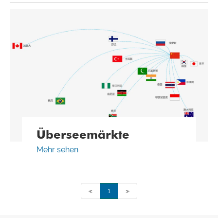
Überseemärkte
Mehr sehen
«
1
»