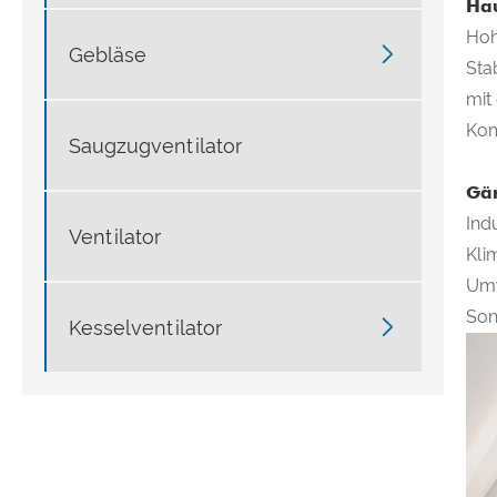
Ha
Hoh

Gebläse
Sta
mit
Kom
Saugzugventilator
Gä
Ind
Ventilator
Kli
Umw
Son

Kesselventilator