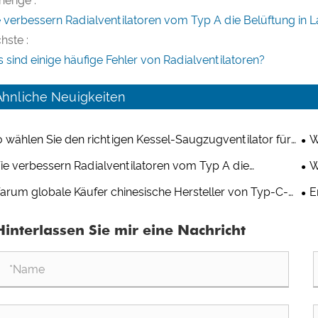
herige :
 verbessern Radialventilatoren vom Typ A die Belüftung in L
hste :
 sind einige häufige Fehler von Radialventilatoren?
Ähnliche Neuigkeiten
 wählen Sie den richtigen Kessel-Saugzugventilator für
W
ustrielle Anwendungen aus
für
e verbessern Radialventilatoren vom Typ A die
W
üftung in Lagern und Logistikzentren?
Rad
rum globale Käufer chinesische Hersteller von Typ-C-
E
ialventilatoren für kundenspezifische Projekte wählen
Kun
Hinterlassen Sie mir eine Nachricht