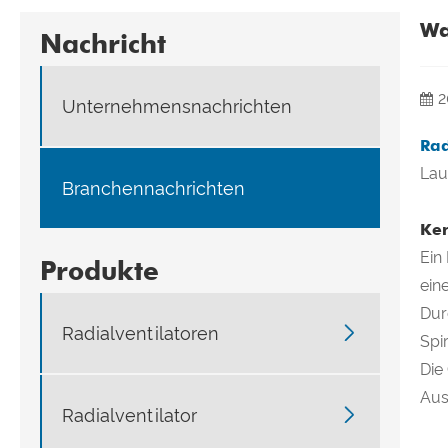
Wa
Nachricht
2
Unternehmensnachrichten
Rad
Lau
Branchennachrichten
Ker
Ein
Produkte
ein
Dur

Radialventilatoren
Spi
Die
Ausl

Radialventilator