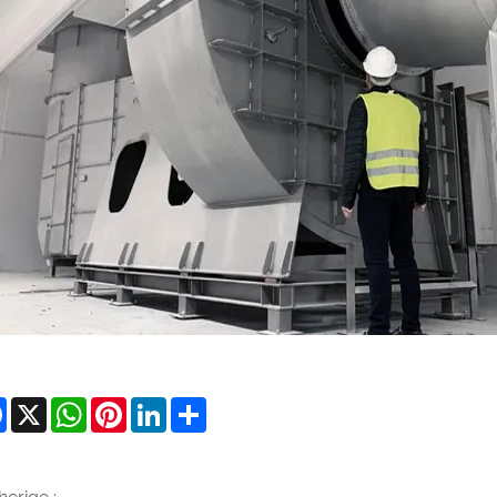
Facebook
X
WhatsApp
Pinterest
LinkedIn
Share