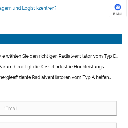
agern und Logistikzentren?
E-Mail
ie wählen Sie den richtigen Radialventilator vom Typ D
 Ihr industrielles Lüftungssystem aus?
arum benötigt die Kesselindustrie Hochleistungs-
ialventilatoren?
nergieeffiziente Radialventilatoren vom Typ A helfen
den, die Betriebskosten langfristig zu senken