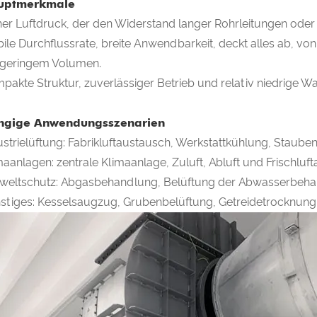
uptmerkmale
er Luftdruck, der den Widerstand langer Rohrleitungen ode
bile Durchflussrate, breite Anwendbarkeit, deckt alles ab, 
 geringem Volumen.
pakte Struktur, zuverlässiger Betrieb und relativ niedrige W
ngige Anwendungsszenarien
ustrielüftung: Fabrikluftaustausch, Werkstattkühlung, Staube
maanlagen: zentrale Klimaanlage, Zuluft, Abluft und Frischluft
eltschutz: Abgasbehandlung, Belüftung der Abwasserbeha
stiges: Kesselsaugzug, Grubenbelüftung, Getreidetrocknung