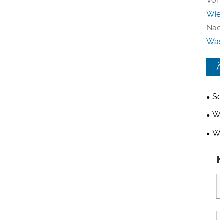
Vor
Wie
Näc
Was
So
ind
Wi
Bel
Wa
Rad