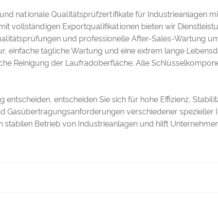
 und nationale Qualitätsprüfzertifikate für Industrieanlagen m
r mit vollständigen Exportqualifikationen bieten wir Dienstle
ualitätsprüfungen und professionelle After-Sales-Wartung u
ur, einfache tägliche Wartung und eine extrem lange Lebensdau
he Reinigung der Laufradoberfläche. Alle Schlüsselkompone
entscheiden, entscheiden Sie sich für hohe Effizienz, Stabilitä
d Gasübertragungsanforderungen verschiedener spezieller Indu
n stabilen Betrieb von Industrieanlagen und hilft Unternehme