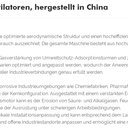
latoren, hergestellt in China
ne optimierte aerodynamische Struktur und einen hocheffizie
rbrauch auszeichnet. Die gesamte Maschine besteht aus hoch
r Gasverstärkung von Umweltschutz-Adsorptionstürmen und 
enarien optimiert und angepasst werden, wodurch der Anwend
ler Industrieverbindungen genau erfüllt werden.
 korrosive Industrieumgebungen wie Chemiefabriken, Pharmaf
g der Kernkonfiguration. Ausgestattet mit einem verstärkten
gsmotor kann es der Erosion von Säure- und Alkaligasen, Fe
lle der Ausrüstung unter schwierigen Arbeitsbedingungen.
vertikale Installationsanpassung und kann entsprechend dem La
 offene Industriestandorte anpassen und ermöglicht eine n