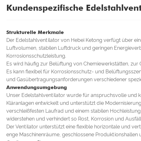
Kundenspezifische Edelstahlventi
Strukturelle Merkmale
Der Edelstahlventilator von Hebei Ketong verfügt über ei
Luftvolumen, stabilen Luftdruck und geringen Energieve
Korrosionsschutzleistung.
Es wird häufig zur Belüftung von Chemiewerkstätten, zu
Es kann flexibel für Korrosionsschutz- und Belüftungssz
und Gasübertragungsanforderungen verschiedener speziel
Anwendungsumgebung
Unser Edelstahlventilator wurde für anspruchsvolle und
Kläranlagen entwickelt und unterstützt die Modernisierun
verschleißfesten Laufrad und einem stabilen Hochleistun
widerstehen und verhindert so Rost, Korrosion und Ausfä
Der Ventilator unterstützt eine flexible horizontale und 
enge Maschinenräume, geschlossene Produktionshallen und