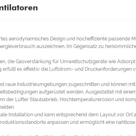
ntilatoren
tes aerodynamisches Design und hocheffiziente passende Moto
nergieverbrauch auszeichnen. Im Gegensatz zu herkömmlichen
allen, die Gasverstärkung für Umweltschutzgeräte wie Adsorp
g erfüllt es effektiv die Luftstrom- und Druckanforderungen 
nd raue Industrieumgebungen zugeschnitten und können mit v
tsbedingungen aufgerüstet werden. Ausgestattet mit einem 
n der Lüfter Staubabrieb, Hochtemperaturerosion und komp
meiden.
tikale Installation und kann entsprechend dem Layout vor Ort 
oduktionsstandorte anpassen und ermöglicht eine nahtlose I