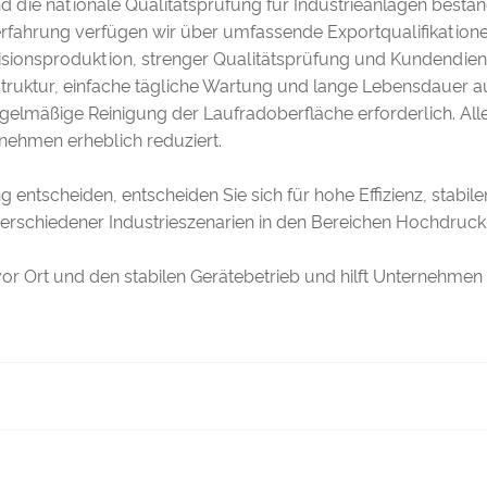
 die nationale Qualitätsprüfung für Industrieanlagen bestand
orterfahrung verfügen wir über umfassende Exportqualifikation
zisionsproduktion, strenger Qualitätsprüfung und Kundendi
uktur, einfache tägliche Wartung und lange Lebensdauer aus
elmäßige Reinigung der Laufradoberfläche erforderlich. Al
nehmen erheblich reduziert.
entscheiden, entscheiden Sie sich für hohe Effizienz, stabile
verschiedener Industrieszenarien in den Bereichen Hochdru
l vor Ort und den stabilen Gerätebetrieb und hilft Unternehme