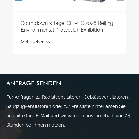
Countdown 3 Tage |CIEPEC 2026 Beijing
Environmental Protection Exhibition
Mehr sehen >>
ANFRAGE SENDEN
Für Anfragen zu Radialventilatoren, Gebläseventilatoren,
Saugzugventilatoren oder zur Preisliste hinterlassen Sie
uns bitte Ihre E-Mail und wir werden uns innerhalb von 24
Stunden bei Ihnen melden.