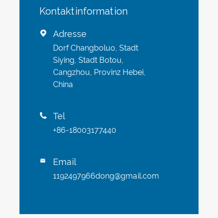
Kontaktinformation
Adresse

Dorf Changboluo, Stadt
Siying, Stadt Botou,
Cangzhou, Provinz Hebei,
China
Tel

+86-18003177440
Email

1192497966dong@gmail.com