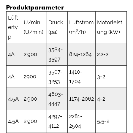
Produktparameter
Lüft
U/min
Druck
Luftstrom
Motorleist
erty
(U/min)
(pa)
(m³/h)
ung (kW)
p
3584-
4A
2.900
824-1264
2.2-2
3597
3507-
1410-
4A
2900
3-2
3253
1704
4603-
4,5A
2.900
1174-2062
4-2
4447
4297-
2281-
4,5A
2.900
5,5-2
4112
2504