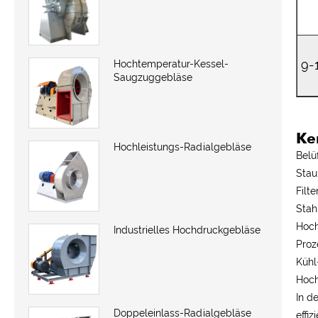
9-
Hochtemperatur-Kessel-
Saugzuggebläse
Ke
Hochleistungs-Radialgebläse
Belü
Stau
Filt
Stah
Hoch
Industrielles Hochdruckgebläse
Proz
Kühl
Hoch
In d
Doppeleinlass-Radialgebläse
effi