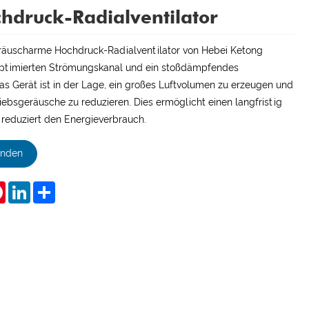
chdruck-Radialventilator
räuscharme Hochdruck-Radialventilator von Hebei Ketong
 optimierten Strömungskanal und ein stoßdämpfendes
as Gerät ist in der Lage, ein großes Luftvolumen zu erzeugen und
riebsgeräusche zu reduzieren. Dies ermöglicht einen langfristig
 reduziert den Energieverbrauch.
enden
tsApp
Pinterest
LinkedIn
Share