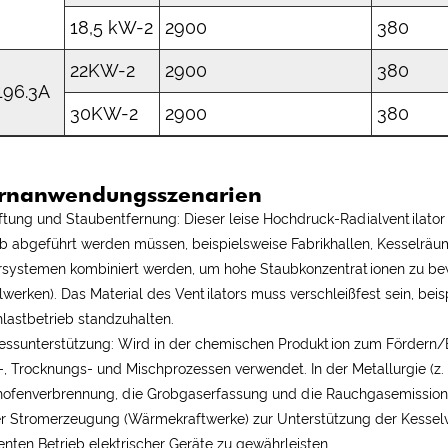
18,5 kW-2
2900
380
22KW-2
2900
380
196.3A
30KW-2
2900
380
rnanwendungsszenarien
ftung und Staubentfernung: Dieser leise Hochdruck-Radialventilator
b abgeführt werden müssen, beispielsweise Fabrikhallen, Kesselräu
ersystemen kombiniert werden, um hohe Staubkonzentrationen zu be
lwerken). Das Material des Ventilators muss verschleißfest sein, be
lastbetrieb standzuhalten.
essunterstützung: Wird in der chemischen Produktion zum Fördern/B
-, Trocknungs- und Mischprozessen verwendet. In der Metallurgie (z. 
ofenverbrennung, die Grobgaserfassung und die Rauchgasemission ve
er Stromerzeugung (Wärmekraftwerke) zur Unterstützung der Kessel
zienten Betrieb elektrischer Geräte zu gewährleisten.