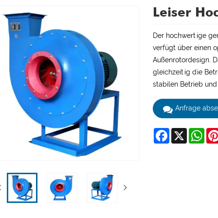
Leiser Ho
Der hochwertige ge
verfügt über einen
Außenrotordesign. D
gleichzeitig die Bet
stabilen Betrieb und
Anfrage abs
Facebook
X
Wha