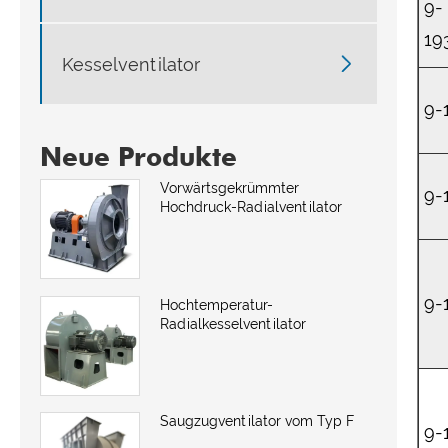
9-
19

Kesselventilator
9-
Neue Produkte
Vorwärtsgekrümmter
9-
Hochdruck-Radialventilator
9-
Hochtemperatur-
Radialkesselventilator
Saugzugventilator vom Typ F
9-