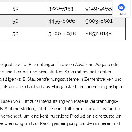
50
3220-5153
9149-9055
E-Mail
50
4455-6066
9003-8601
50
5690-6978
8857-8148
 eignet sich für Einrichtungen, in denen Abwärme, Abgase oder
me und Bearbeitungswerkstätten. Kann mit hocheffizienten
wältigen (z. B. Staubentfernungssysteme in Zementwerken und
ispielsweise ein Laufrad aus Manganstahl, um einem langfristigen
lasen von Luft zur Unterstützung von Materialverbrennungs-,
B. Stahlherstellung, Nichteisenmetallschmelze) wird es für die
rwendet, um eine kontinuierliche Produktion sicherzustellen.
verbrennung und zur Rauchgasreinigung, um den sicheren und