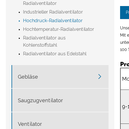
Radialventilator
Industrieller Radialventilator
P
Hochdruck-Radialventilator
Unse
Hochtemperatur-Radialventilator
Mit 
Radialventilator aus
unte
Kohlenstoffstahl
100 
Radialventilator aus Edelstahl
Pr

Gebläse
Mo
Saugzugventilator
9-
Ventilator