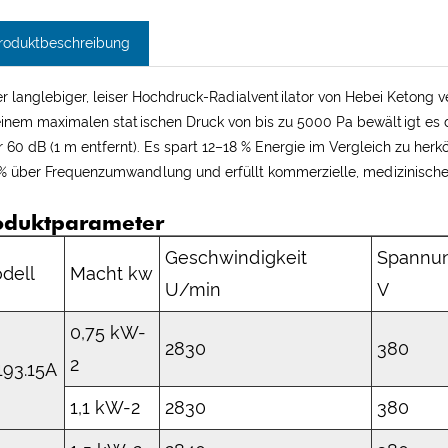
roduktbeschreibung
r langlebiger, leiser Hochdruck-Radialventilator von Hebei Ketong 
einem maximalen statischen Druck von bis zu 5000 Pa bewältigt es 
r 60 dB (1 m entfernt). Es spart 12–18 % Energie im Vergleich zu he
% über Frequenzumwandlung und erfüllt kommerzielle, medizinische 
oduktparameter
Geschwindigkeit
Spannu
dell
Macht kw
U/min
V
0,75 kW-
2830
380
2
193.15A
1,1 kW-2
2830
380