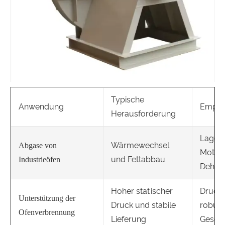
Typische
Anwendung
Empfo
Herausforderung
Lagers
Wärmewechsel
Abgase von
Motort
und Fettabbau
Industrieöfen
Dehnu
Hoher statischer
Druckf
Unterstützung der
Druck und stabile
robust
Ofenverbrennung
Lieferung
Geschw