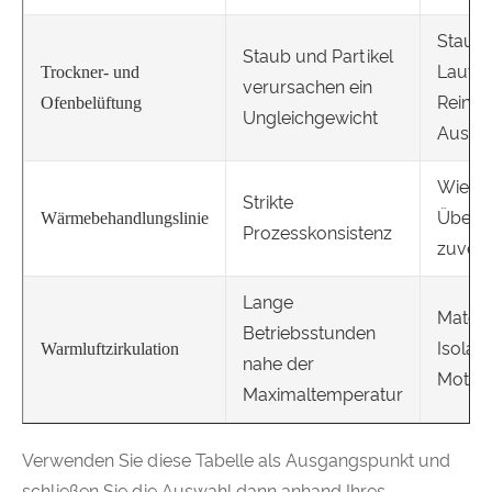
Staubt
Staub und Partikel
Laufra
Trockner- und
verursachen ein
Reinig
Ofenbelüftung
Ungleichgewicht
Auswuc
Wieder
Strikte
Überw
Wärmebehandlungslinie
Prozesskonsistenz
zuverl
Lange
Materi
Betriebsstunden
Isolati
Warmluftzirkulation
nahe der
Motor
Maximaltemperatur
Verwenden Sie diese Tabelle als Ausgangspunkt und
schließen Sie die Auswahl dann anhand Ihres