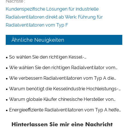
Nächste :
Kundenspezifische Lösungen für industrielle
Radialventilatoren direkt ab Werk: Führung für
Radialventilatoren vom Typ F
Ähnliche Neuigkeiten
So wählen Sie den richtigen Kessel-
Saugzugventilator für industrielle Anwendungen aus
Wie wählen Sie den richtigen Radialventilator vom
Typ D für Ihr industrielles Lüftungssystem aus?
Wie verbessern Radialventilatoren vom Typ A die
Belüftung in Lagern und Logistikzentren?
Warum benötigt die Kesselindustrie Hochleistungs-
Radialventilatoren?
Warum globale Käufer chinesische Hersteller von
Typ-C-Radialventilatoren für kundenspezifische
Energieeffiziente Radialventilatoren vom Typ A helfen
Projekte wählen
Kunden, die Betriebskosten langfristig zu senken
Hinterlassen Sie mir eine Nachricht