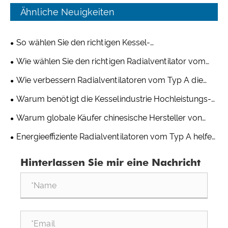
Ähnliche Neuigkeiten
So wählen Sie den richtigen Kessel-
Saugzugventilator für industrielle Anwendungen aus
Wie wählen Sie den richtigen Radialventilator vom
Typ D für Ihr industrielles Lüftungssystem aus?
Wie verbessern Radialventilatoren vom Typ A die
Belüftung in Lagern und Logistikzentren?
Warum benötigt die Kesselindustrie Hochleistungs-
Radialventilatoren?
Warum globale Käufer chinesische Hersteller von
Typ-C-Radialventilatoren für kundenspezifische
Energieeffiziente Radialventilatoren vom Typ A helfen
Projekte wählen
Kunden, die Betriebskosten langfristig zu senken
Hinterlassen Sie mir eine Nachricht