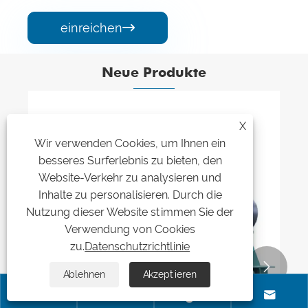
einreichen

Neue Produkte
X
Hochtemperatur-Radialventilator
Wir verwenden Cookies, um Ihnen ein
besseres Surferlebnis zu bieten, den
Mehr sehen >>
Website-Verkehr zu analysieren und
Inhalte zu personalisieren. Durch die
Nutzung dieser Website stimmen Sie der
Verwendung von Cookies
zu.
Datenschutzrichtlinie


Ablehnen
Akzeptieren



