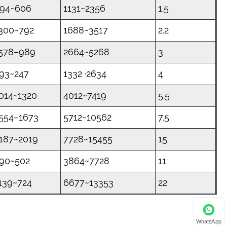
94~606
1131~2356
1.5
300~792
1688~3517
2.2
578–989
2664~5268
3
93~247
1332 ·2634
4
014~1320
4012~7419
5.5
554–1673
5712~10562
7.5
187~2019
7728~15455
15
90~502
3864~7728
11
139~724
6677~13353
22
WhatsApp