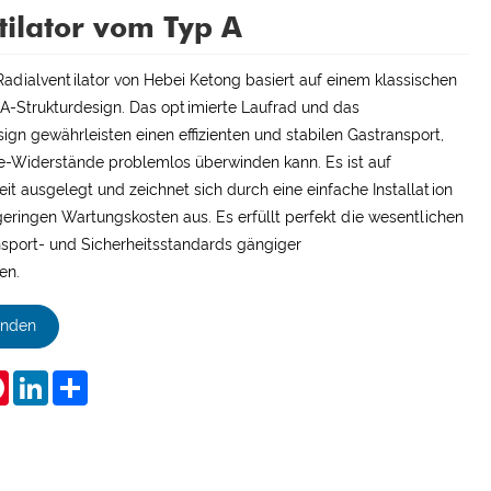
tilator vom Typ A
adialventilator von Hebei Ketong basiert auf einem klassischen
-Strukturdesign. Das optimierte Laufrad und das
gn gewährleisten einen effizienten und stabilen Gastransport,
ne-Widerstände problemlos überwinden kann. Es ist auf
it ausgelegt und zeichnet sich durch eine einfache Installation
eringen Wartungskosten aus. Es erfüllt perfekt die wesentlichen
nsport- und Sicherheitsstandards gängiger
en.
enden
tsApp
Pinterest
LinkedIn
Share