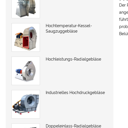
Der 
ange
führ
Hochtemperatur-Kessel-
prob
Saugzuggebläse
Belü
Hochleistungs-Radialgebläse
Industrielles Hochdruckgebläse
Doppeleinlass-Radialgebläse