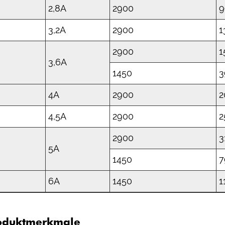
2,8A
2900
9
3,2A
2900
1
2900
1
3,6A
1450
3
4A
2900
2
4,5A
2900
2
2900
3
5A
1450
7
6A
1450
1
oduktmerkmale