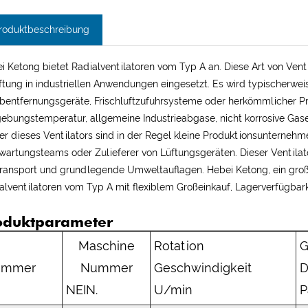
roduktbeschreibung
i Ketong bietet Radialventilatoren vom Typ A an. Diese Art von Vent
ftung in industriellen Anwendungen eingesetzt. Es wird typischerwei
bentfernungsgeräte, Frischluftzufuhrsysteme oder herkömmlicher Proze
bungstemperatur, allgemeine Industrieabgase, nicht korrosive Gase
er dieses Ventilators sind in der Regel kleine Produktionsunternehm
wartungsteams oder Zulieferer von Lüftungsgeräten. Dieser Ventilator 
ransport und grundlegende Umweltauflagen. Hebei Ketong, ein großer
alventilatoren vom Typ A mit flexiblem Großeinkauf, Lagerverfügbar
oduktparameter
Maschine
Rotation
ummer
Nummer
Geschwindigkeit
D
NEIN.
U/min
P