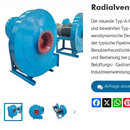
Radialven
Der neueste Typ-A-R
und bewährten Typ-A
aerodynamische Desi
der typische Pipeli
Benutzerfreundlichke
und Bedienung bei g
Belüftungs-, Gastra
Industrieanwendung
Anfrage abs
Facebook
X
Wha