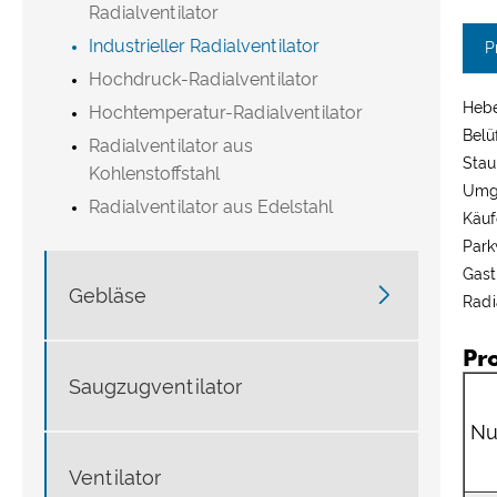
Radialventilator
Industrieller Radialventilator
P
Hochdruck-Radialventilator
Hebe
Hochtemperatur-Radialventilator
Belü
Radialventilator aus
Stau
Kohlenstoffstahl
Umge
Radialventilator aus Edelstahl
Käuf
Park
Gast

Gebläse
Radi
Pr
Saugzugventilator
N
Ventilator