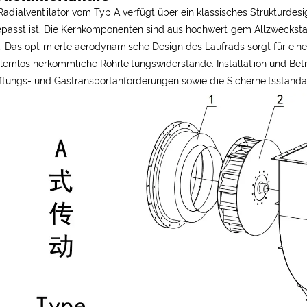
Radialventilator vom Typ A verfügt über ein klassisches Strukturd
passt ist. Die Kernkomponenten sind aus hochwertigem Allzweckstahl
t. Das optimierte aerodynamische Design des Laufrads sorgt für eine
lemlos herkömmliche Rohrleitungswiderstände. Installation und Betr
ftungs- und Gastransportanforderungen sowie die Sicherheitsstandar