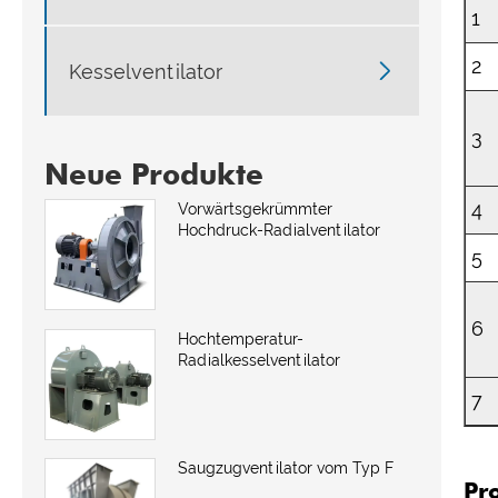
1
2

Kesselventilator
3
Neue Produkte
4
Vorwärtsgekrümmter
Hochdruck-Radialventilator
5
6
Hochtemperatur-
Radialkesselventilator
7
Saugzugventilator vom Typ F
Pr