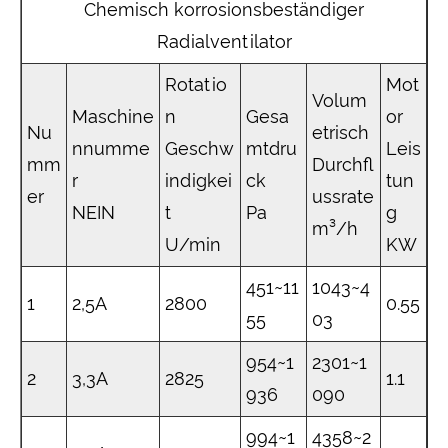
Chemisch korrosionsbeständiger
Radialventilator
Rotatio
Mot
Volum
Maschine
n
Gesa
or
Nu
etrisch
nnumme
Geschw
mtdru
Leis
mm
Durchfl
r
indigkei
ck
tun
er
ussrate
NEIN
t
Pa
g
m³/h
U/min
KW
451~11
1043~4
1
2,5A
2800
0.55
55
03
954~1
2301~1
2
3,3A
2825
1.1
936
090
994~1
4358~2