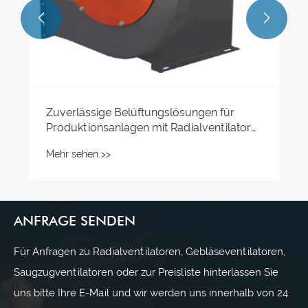


ANFRAGE SENDEN
Für Anfragen zu Radialventilatoren, Gebläseventilatoren,
Saugzugventilatoren oder zur Preisliste hinterlassen Sie
uns bitte Ihre E-Mail und wir werden uns innerhalb von 24