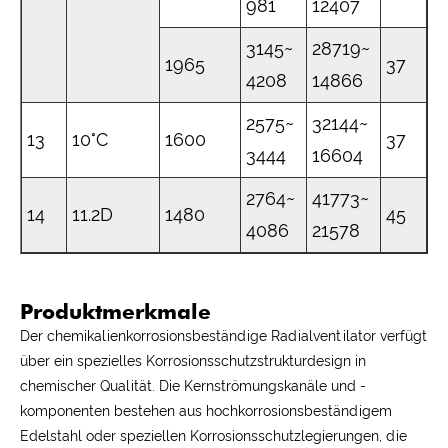
981
12407
3145~
28719~
1965
37
4208
14866
2575~
32144~
13
10°C
1600
37
3444
16604
2764~
41773~
14
11.2D
1480
45
4086
21578
Produktmerkmale
Der chemikalienkorrosionsbeständige Radialventilator verfügt
über ein spezielles Korrosionsschutzstrukturdesign in
chemischer Qualität. Die Kernströmungskanäle und -
komponenten bestehen aus hochkorrosionsbeständigem
Edelstahl oder speziellen Korrosionsschutzlegierungen, die