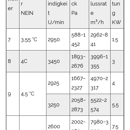
r
indigkei
ck
lussrat
tun
er
NEIN
t
Pa
e
g
U/min
m³/h
KW
588~1
2962~8
7
3,55 °C
2950
1.5
452
41
1893~
3996~1
8
4C
3450
3
2676
355
1667–
4970~2
2925
4
2327
317
9
4,5 °C
2058~
5522~2
3250
5.5
2873
574
2002~
7980~3
2600
7.5