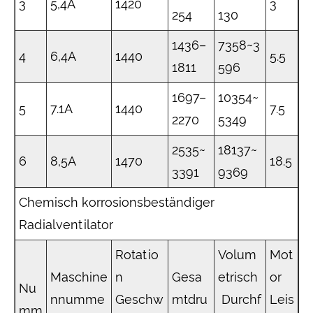
3
5,4A
1420
3
254
130
1436–
7358~3
4
6,4A
1440
5.5
1811
596
1697–
10354~
5
7.1A
1440
7.5
2270
5349
2535~
18137~
6
8,5A
1470
18.5
3391
9369
Chemisch korrosionsbeständiger
Radialventilator
Rotatio
Volum
Mot
Maschine
n
Gesa
etrisch
or
Nu
nnumme
Geschw
mtdru
Durchf
Leis
mm