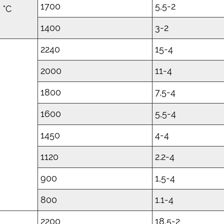
1700
5,5-2
 °C
1400
3-2
2240
15-4
2000
11-4
1800
7,5-4
1600
5,5-4
1450
4-4
1120
2.2-4
900
1,5-4
800
1.1-4
2200
18,5-2