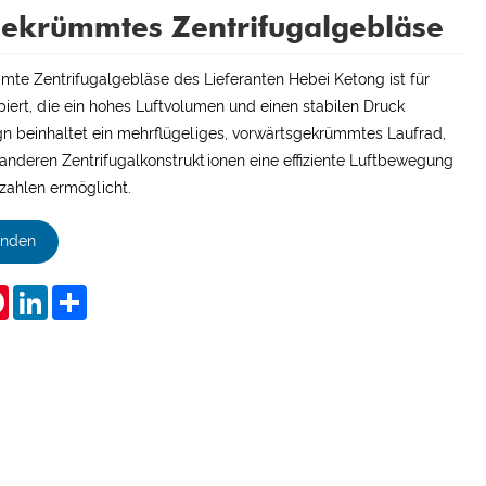
ekrümmtes Zentrifugalgebläse
te Zentrifugalgebläse des Lieferanten Hebei Ketong ist für
ert, die ein hohes Luftvolumen und einen stabilen Druck
ign beinhaltet ein mehrflügeliges, vorwärtsgekrümmtes Laufrad,
 anderen Zentrifugalkonstruktionen eine effiziente Luftbewegung
hzahlen ermöglicht.
enden
tsApp
Pinterest
LinkedIn
Share