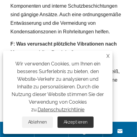
Komponenten und interne Schutzbeschichtungen
sind gängige Ansätze. Auch eine ordnungsgemäße
Entwässerung und die Vermeidung von
Kondensationszonen in Rohrleitungen helfen.
F: Was verursacht plötzliche Vibrationen nach
Monaten stabilen Betriebs?
X
A: Die häufigsten Ursachen sind
Wir verwenden Cookies, um Ihnen ein
besseres Surferlebnis zu bieten, den
Laufradablagerungen (Unwucht), Lagerverschleiß,
Website-Verkehr zu analysieren und
lockere Montageteile, Riemenprobleme oder eine
Inhalte zu personalisieren. Durch die
Veränderung der Prozesspartikel. Anhand der
Nutzung dieser Website stimmen Sie der
Vibrations- und Motorstromtrends können Sie
Verwendung von Cookies
feststellen, ob das Problem mechanisch oder
zu.
Datenschutzrichtlinie
prozessbedingt ist.
Ablehnen
Akzeptieren
F: Welche Informationen sollte ich einem




Lieferanten senden, um schneller das richtige