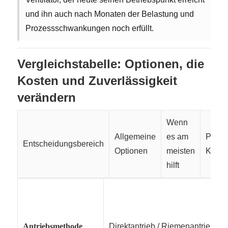
und ihn auch nach Monaten der Belastung und
Prozessschwankungen noch erfüllt.
Vergleichstabelle: Optionen, die
Kosten und Zuverlässigkeit
verändern
Wenn
Allgemeine
es am
Prakti
Entscheidungsbereich
Optionen
meisten
Komp
hilft
Antriebsmethode
Direktantrieb / Riemenantrieb